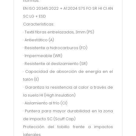
normas:
EN ISO 20345:2022 + A1:2024 S7S FO SR HI CI AN
SC LG + ESD
Características:
· Textil fibras entrelazadas, 3mm (PS)
· Antiestático (A)
· Resistente a hidrocarburos (FO)
· Impermeable (WR)
· Resistente al deslizamiento (SR)
· Capacidad de absorción de energía en el
talón (E)
· Garantiza la resistencia al calor a través de
la suela HI (High Insulation)
· Aislamiento al frío (CI)
· Puntera para mayor durabilidad en la zona
de impacto SC (Scuff Cap)
Protección del tobillo frente a impactos
laterales.