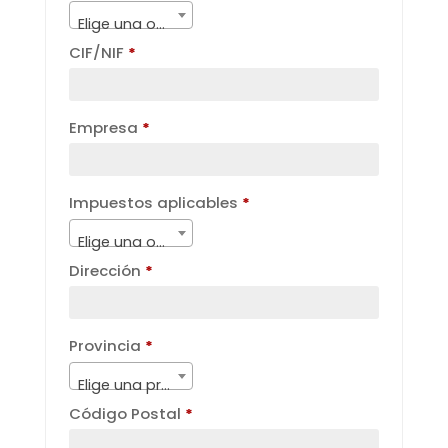
Elige una opción
CIF/NIF
*
Empresa
*
Impuestos aplicables
*
Elige una opción
Dirección
*
Provincia
*
Elige una provincia…
Código Postal
*