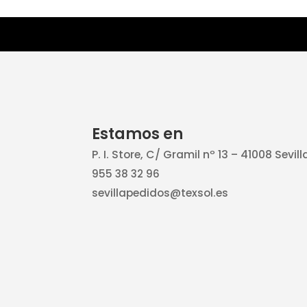
Estamos en
P. I. Store, C/ Gramil nº 13 – 41008 Sevill
955 38 32 96
sevillapedidos@texsol.es