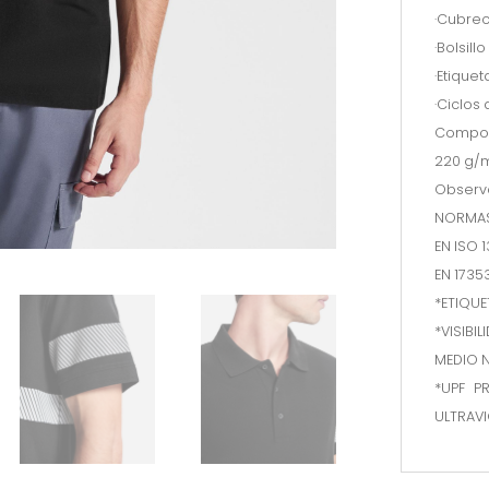
·Cubrec
·Bolsill
·Etiquet
·Ciclos
Compos
220 g/
Observ
NORMA
EN ISO 
EN 1735
*ETIQUE
*VISIBI
MEDIO
*UPF P
ULTRAVI