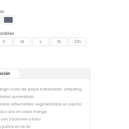
lor
onibles
S
M
L
XL
2XL
pción
nga corta de piqué tratamiento antipilling
bilidad aumentada.
andas reflectantes segmentadas en pecho
da y una en cada manga.
 con 3 botones a tono.
y puños en rib 1x1.