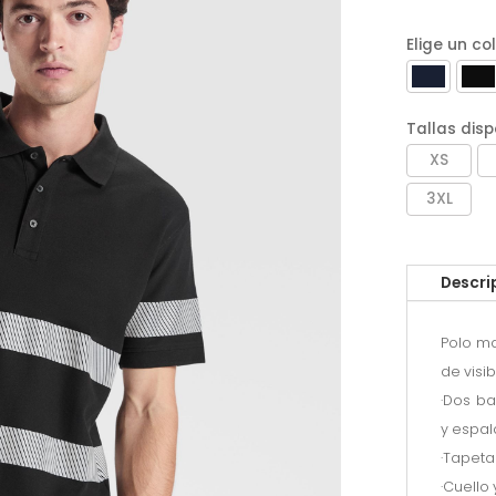
Elige un co
Tallas disp
XS
3XL
Descri
Polo ma
de visi
·Dos b
y espal
·Tapeta
·Cuello 