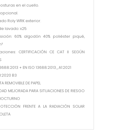
osturas en el cuello.
o opcional.
ado Roly WRK exterior.
 de lavado: x25
ición: 60% algodón 40% poliéster piqué,
m²
aciones: CERTIFICACIÓN CE CAT II SEGÚN
S
13688:2013 + EN ISO 13688:2013_A1:2021
3:2020 B3
TA REMOVIBLE DE PAPEL
LIDAD MEJORADA PARA SITUACIONES DE RIESGO
 NOCTURNO
ROTECCIÓN FRENTE A LA RADIACIÓN SOLAR
OLETA