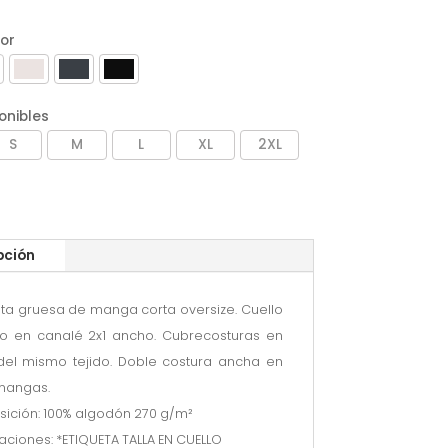
lor
onibles
S
M
L
XL
2XL
pción
a gruesa de manga corta oversize. Cuello
o en canalé 2x1 ancho. Cubrecosturas en
del mismo tejido. Doble costura ancha en
mangas.
ción: 100% algodón 270 g/m²
ciones: *ETIQUETA TALLA EN CUELLO