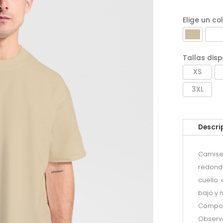
Elige un co
Tallas disp
XS
3XL
Descri
Camiset
redond
cuello 
bajo y 
Composi
Observa