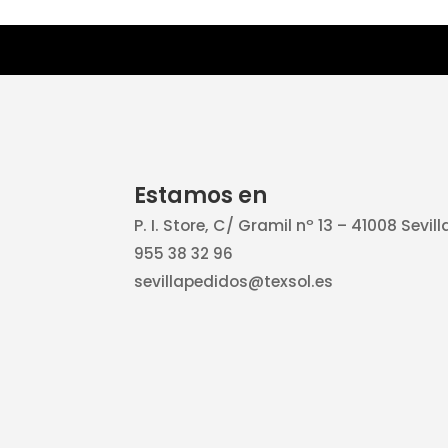
Estamos en
P. I. Store, C/ Gramil nº 13 – 41008 Sevill
955 38 32 96
sevillapedidos@texsol.es