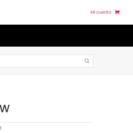
Mi cuenta
OW
1