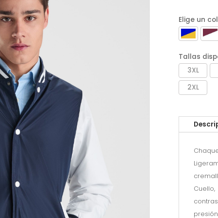
Elige un co
Tallas disp
3XL
2XL
Descri
Chaque
Ligera
cremall
Cuello,
contra
presió