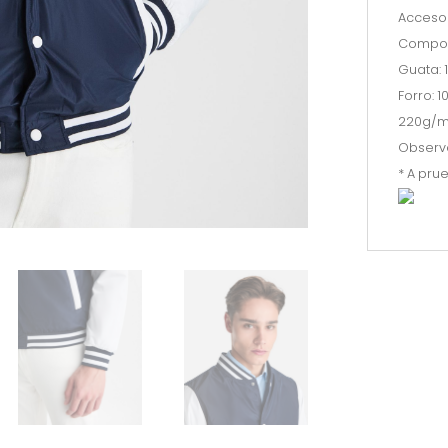
Acceso 
Composic
Guata: 
Forro: 1
220g/m
Observa
* A pru