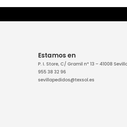
Estamos en
P. I. Store, C/ Gramil nº 13 – 41008 Sevill
955 38 32 96
sevillapedidos@texsol.es