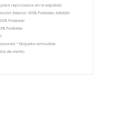
para reprocesos en la espalda.
ión: Exterior: 100% Poliéster, tafetán
100% Poliéster
00% Poliéster
²
ciones: * Etiqueta removible
eba de viento