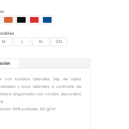
lor
onibles
M
L
XL
2XL
pción
 con bolsillos laterales. Slip de rejilla.
 detalles y vivos laterales a contraste de
 Cintura engomada con cordón decorativo
te.
ción: 100% poliéster, 100 g/m².