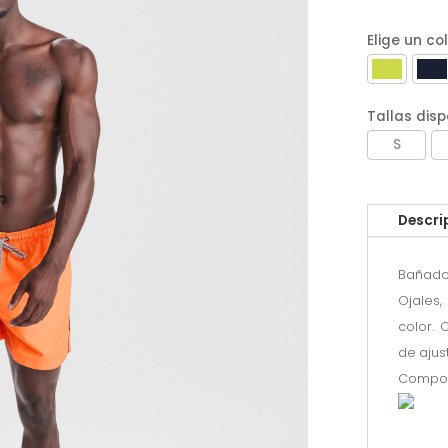
Elige un co
Tallas disp
S
Descri
Bañador
Ojales,
color.
de ajus
Composi