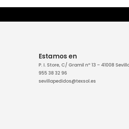
Estamos en
P. I. Store, C/ Gramil nº 13 – 41008 Sevill
955 38 32 96
sevillapedidos@texsol.es